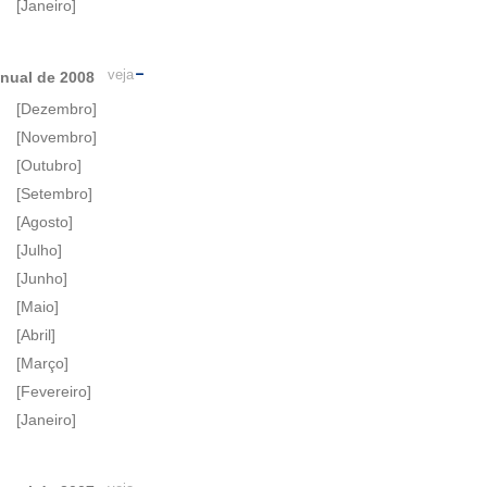
[Janeiro]
veja
nual de 2008
[Dezembro]
[Novembro]
[Outubro]
[Setembro]
[Agosto]
[Julho]
[Junho]
[Maio]
[Abril]
[Março]
[Fevereiro]
[Janeiro]