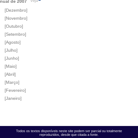
veja
nual de 2007
[Dezembro]
[Novembro]
[Outubro]
[Setembro]
[Agosto]
[Julho]
[Junho]
[Maio]
[Abril]
[Março]
[Fevereiro]
[Janeiro]
Todos os textos disponíveis neste site podem ser parcial ou totalmente
reproduzidos, desde que citada a fonte.