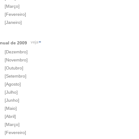
[Março]
[Fevereiro]
[Janeiro]
veja
nual de 2009
[Dezembro]
[Novembro]
[Outubro]
[Setembro]
[Agosto]
[Julho]
[Junho]
[Maio]
[Abril]
[Março]
[Fevereiro]