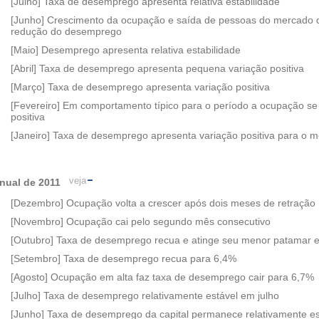
[Julho] Taxa de desemprego apresenta relativa estabilidade
[Junho] Crescimento da ocupação e saída de pessoas do mercado 
redução do desemprego
[Maio] Desemprego apresenta relativa estabilidade
[Abril] Taxa de desemprego apresenta pequena variação positiva
[Março] Taxa de desemprego apresenta variação positiva
[Fevereiro] Em comportamento típico para o período a ocupação s
positiva
[Janeiro] Taxa de desemprego apresenta variação positiva para o 
veja
nual de 2011
[Dezembro] Ocupação volta a crescer após dois meses de retração
[Novembro] Ocupação cai pelo segundo mês consecutivo
[Outubro] Taxa de desemprego recua e atinge seu menor patamar 
[Setembro] Taxa de desemprego recua para 6,4%
[Agosto] Ocupação em alta faz taxa de desemprego cair para 6,7%
[Julho] Taxa de desemprego relativamente estável em julho
[Junho] Taxa de desemprego da capital permanece relativamente es