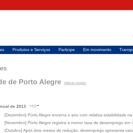
is
Produtos e Serviços
Participe
Em movimento
Transp
ses
de de Porto Alegre
Alterar região
veja
nual de 2013
[Dezembro] Porto Alegre encerra o ano com relativa estabilidade n
[Novembro] Porto Alegre registra a menor taxa de desemprego em 
[Outubro] Após dois meses de redução, desemprego apresenta varia