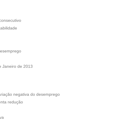
consecutivo
abilidade
 desemprego
e Janeiro de 2013
ariação negativa do desemprego
enta redução
va