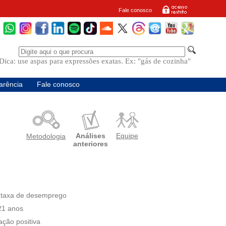
Fale conosco
Dica: use aspas para expressões exatas. Ex: "gás de cozinha"
arência
Fale conosco
Análises
Equipe
Metodologia
anteriores
a taxa de desemprego
21 anos
ção positiva