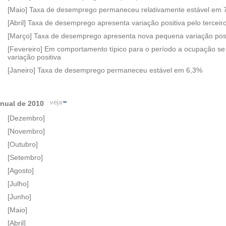
[Maio] Taxa de desemprego permaneceu relativamente estável em 
[Abril] Taxa de desemprego apresenta variação positiva pelo tercei
[Março] Taxa de desemprego apresenta nova pequena variação posi
[Fevereiro] Em comportamento típico para o período a ocupação se
variação positiva
[Janeiro] Taxa de desemprego permaneceu estável em 6,3%
veja
nual de 2010
[Dezembro]
[Novembro]
[Outubro]
[Setembro]
[Agosto]
[Julho]
[Junho]
[Maio]
[Abril]