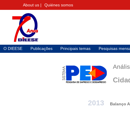
About us |
Quiénes somos
O DIEESE
Publicações
Principais temas
Pesquisas mensa
Análi
Cida
2013
Balanço A