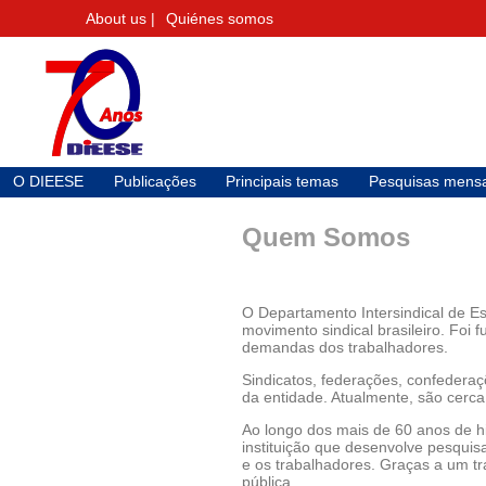
About us |
Quiénes somos
O DIEESE
Publicações
Principais temas
Pesquisas mensa
Quem Somos
O Departamento Intersindical de E
movimento sindical brasileiro. Foi
demandas dos trabalhadores.
Sindicatos, federações, confederaç
da entidade. Atualmente, são cerc
Ao longo dos mais de 60 anos de hi
instituição que desenvolve pesquis
e os trabalhadores. Graças a um tr
pública.