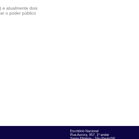
) e atualmente dois
iar o poder público
Escritório Nacional
Rua Aurora, 957, 1º andar
Santa Efigênia - São Paulo/SP