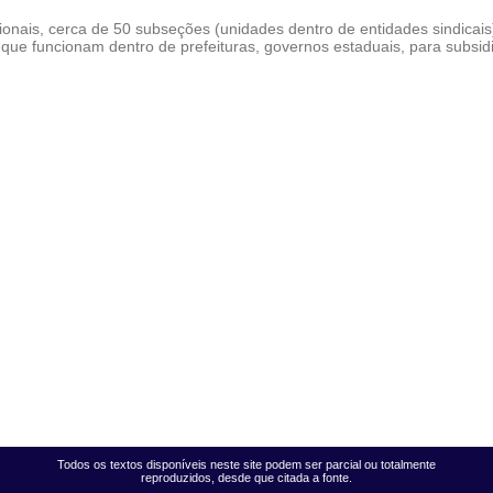
ionais, cerca de 50 subseções (unidades dentro de entidades sindicais
 que funcionam dentro de prefeituras, governos estaduais, para subsid
Todos os textos disponíveis neste site podem ser parcial ou totalmente
reproduzidos, desde que citada a fonte.