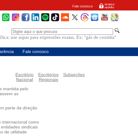
Fale conosco
Dica: use aspas para expressões exatas. Ex: "gás de cozinha"
arência
Fale conosco
Escritório
Escritórios
Subseções
Nacional
Regionais
e mantida pelo
diassem as
em parte da direção
e internacional como
 entidades sindicais
o de utilidade