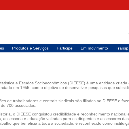
is
Produtos e Serviços
Participe
Em movimento
Transp
statística e Estudos Socioeconômicos (DIEESE) é uma entidade criada 
 fundado em 1955, com o objetivo de desenvolver pesquisas que subsi
ões de trabalhadores e centrais sindicais são filiados ao DIEESE e faz
a de 700 associados.
stória, o DIEESE conquistou credibilidade e reconhecimento nacional 
a, assessoria e educação voltadas para os dirigentes e assessores das
abalho que beneficia a toda a sociedade, é reconhecido como instituiçã