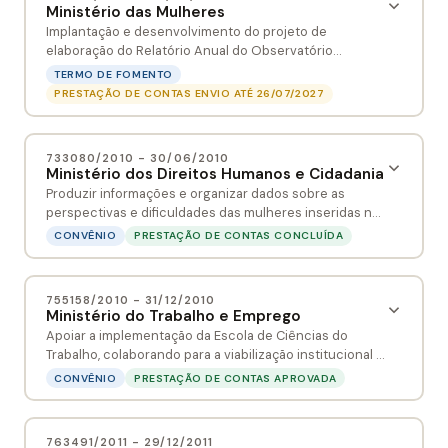
Ministério das Mulheres
Implantação e desenvolvimento do projeto de
elaboração do Relatório Anual do Observatório
Brasileiro das Desigualdades.
TERMO DE FOMENTO
PRESTAÇÃO DE CONTAS ENVIO ATÉ 26/07/2027
Implantação e desenvolvimento do projeto
733080/2010 - 30/06/2010
de elaboração do Relatório Anual do
Ministério dos Direitos Humanos e Cidadania
Observatório Brasileiro das Desigualdades.
Produzir informações e organizar dados sobre as
perspectivas e dificuldades das mulheres inseridas no
mundo do trabalho, com vistas a subsidiar a elaboração
INSTRUMENTO
CONVÊNIO
PRESTAÇÃO DE CONTAS CONCLUÍDA
Termo de Fomento
de políticas públicas voltadas à eliminação da
desigualdade de gênero no mercado de trabalho e na
Produzir informações e organizar dados
vida da mulher de forma geral; Produzir uma
NÚMERO
755158/2010 - 31/12/2010
sobre as perspectivas e dificuldades das
caracterização com dados qualitativos e quantitativos
995921/2026
Ministério do Trabalho e Emprego
sobre as mulheres no mercado de trabalho brasileiro;
mulheres inseridas no mundo do trabalho,
Apoiar a implementação da Escola de Ciências do
Realizar um estudo qualitativo específico sobre o
com vistas a subsidiar a elaboração de
Trabalho, colaborando para a viabilização institucional e
DATA DE ASSINATURA
trabalho doméstico e o trabalho das mulheres que se
pedagógica do início do curso de graduação de nível
27/05/2026
políticas públicas voltadas à eliminação da
CONVÊNIO
PRESTAÇÃO DE CONTAS APROVADA
dedicam aos afazeres domésticos; Produzir e divulgar
superior Bacharelado Interdisciplinar em Ciências do
desigualdade de gênero no mercado de
a publicação de bolso “Anuario das Mulheres”,
Trabalho.
VIGÊNCIA
sintetizando dados e estatísticos voltados à mulher,
trabalho e na vida da mulher de forma geral;
Apoiar a implementação da Escola de
27/05/2026 - 27/05/2027
sobretudo a sua inserção no mundo do trabalho.
763491/2011 - 29/12/2011
Produzir uma caracterização com dados