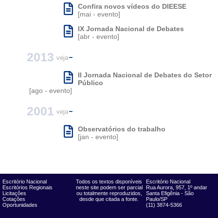
Confira novos vídeos do DIEESE
[mai - evento]
IX Jornada Nacional de Debates
[abr - evento]
2013
veja
II Jornada Nacional de Debates do Setor
Público
[ago - evento]
2001
veja
Observatórios do trabalho
[jan - evento]
Escritório Nacional
Todos os textos disponíveis
Escritório Nacional
Escritórios Regionais
neste site podem ser parcial
Rua Aurora, 957, 1º andar
Licitações
ou totalmente reproduzidos,
Santa Efigênia - São
Cotações
desde que citada a fonte.
Paulo/SP
Oportunidades
(11) 3874-5366