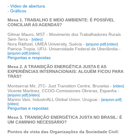
- Vídeo de abertura
- Gráficos
Mesa 1. TRABALHO E MEIO AMBIENTE: É POSSÍVEL
CONCILIAR AS AGENDAS?
Gilmar Mauro, MST - Movimento dos Trabalhadores Rurais
Sem-Terra -
[vídeo]
Nora Räthzel, UMEÁ University, Suécia -
[arquivo pdf]
[vídeo]
Patricia Tropia, UFU- Universidade Federal de Uberlândia -
[arquivo pdf]
[vídeo]
Perguntas e respostas
Mesa 2. A TRANSIÇÃO ENERGÉTICA JUSTA E AS
EXPERIÊNCIAS INTERNACIONAIS: ALGUÉM FICOU PARA
TRÁS?
Montserrat Mir, JTC- Just Transition Centre, Bruxelas -
[vídeo]
Vicente Martinez, CCOO-Comissiones Obreras, Espanha -
[arquivo pdf]
[vídeo]
Marino Vani, IndustriALL Global Union, Uruguai -
[arquivo pdf]
[vídeo]
Perguntas e repostas
Mesa 3. TRANSIÇÃO ENERGÉTICA JUSTA NO BRASIL: É
UM CAMINHO NECESSÁRIO?
Pontos de vista das Organizações da Sociedade Civil: