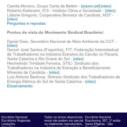
Camila Moreno, Grupo Carta de Belém -
[arquivo pdf]
[vídeo]
Roberto Kishinami, ICS - Instituto Clima e Sociedade -
[vídeo]
Lidiane Gregorio, Cooperativa Bionatur de Candiota, MST -
[vídeo]
Perguntas e repostas
Pontos de vista do Movimento Sindical Brasileiro:
Daniel Gaio, Secretário Nacional de Meio Ambiente da CUT -
[vídeo]
Genoir José Santos (Foquinha), FIT- Federação Interestadual
de Trabalhadores na Indústria Extrativa do Carvão no Paraná,
Santa Catarina e Rio Grane do Sul -
[vídeo]
Hermelindo Trindade Ferreira, STIC- Sindicato dos
Trabalhadores na Indústria de Extração e Beneficiamento
Minerais de Candiota -
[vídeo]
Luiz Antonio Barbosa, Sintresc-Sindicato dos Trabalhadores de
Energia Elétrica do Sul de Santa Catarina -
[vídeo]
Encerramento
Escritório Nacional
Todos os textos disponíveis
Escritório Nacional
Escritórios Regionais
neste site podem ser parcial
Rua Aurora, 957, 1º andar
Licitações
ou totalmente reproduzidos,
Santa Efigênia - São