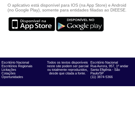
O aplicativo está disponível para IOS (na App Store) e Android
(no Google Play), somente para entidades filiadas ao DIEESE.
Escritório Nacional
Todos os textos disponíveis
Escritório Nacional
Escritórios Regionais
neste site podem ser parcial
Rua Aurora, 957, 1º andar
Licitações
ou totalmente reproduzidos,
Santa Efigênia - São
Cotações
desde que citada a fonte.
Paulo/SP
Oportunidades
(11) 3874-5366