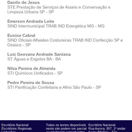
Danilo de Jesus
STE Prestação de Serviços de Asseio e Convervação e
Limpeza Urbana SP - SP
Emerson Andrada Leite
SIND Intermunicipal TRAB IND Energética MG - MG
Eunice Cabral
SIND Oficiais Alfaiates Costureiras TRAB IND Confecção SP e
Osasco - SP
Luiz Geovane Andrade Santana
ST Águas e Esgotos BA - BA
Nilza Pereira de Almeida
STI Químicos Unificados - SP
Pedro Pereira de Sousa
STI Panificação Confeitaria e Afins São Paulo - SP
Escritório Nacional
Todos os textos disponíveis
Escritório Nacional
Escritórios Regionais
neste site podem ser parcial
Rua Aurora, 957, 1º andar