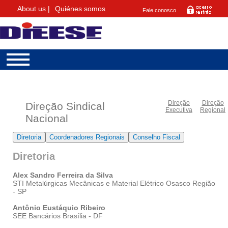
About us |
Quiénes somos
Fale conosco
Direção
Direção
Direção Sindical
Executiva
Regional
Nacional
Diretoria
Coordenadores Regionais
Conselho Fiscal
Diretoria
Alex Sandro Ferreira da Silva
STI Metalúrgicas Mecânicas e Material Elétrico Osasco Região
- SP
Antônio Eustáquio Ribeiro
SEE Bancários Brasília - DF