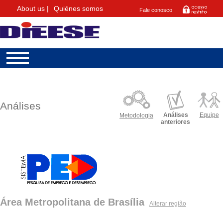
About us |
Quiénes somos
Fale conosco
Análises
Análises
Equipe
Metodologia
anteriores
Área Metropolitana de Brasília
Alterar região