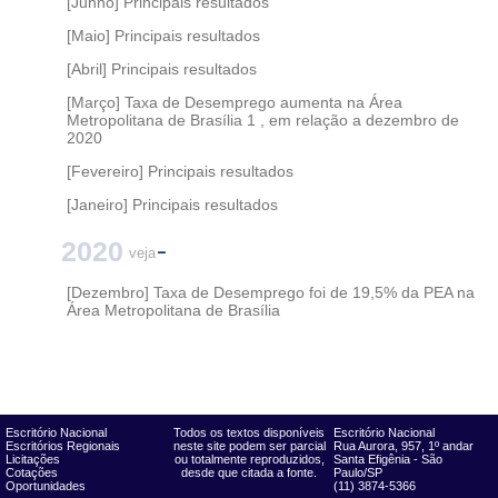
[Junho] Principais resultados
[Maio] Principais resultados
[Abril] Principais resultados
[Março] Taxa de Desemprego aumenta na Área
Metropolitana de Brasília 1 , em relação a dezembro de
2020
[Fevereiro] Principais resultados
[Janeiro] Principais resultados
2020
veja
[Dezembro] Taxa de Desemprego foi de 19,5% da PEA na
Área Metropolitana de Brasília
Escritório Nacional
Todos os textos disponíveis
Escritório Nacional
Escritórios Regionais
neste site podem ser parcial
Rua Aurora, 957, 1º andar
Licitações
ou totalmente reproduzidos,
Santa Efigênia - São
Cotações
desde que citada a fonte.
Paulo/SP
Oportunidades
(11) 3874-5366