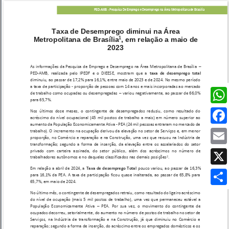
Wh
Fa
Em
X
Sh