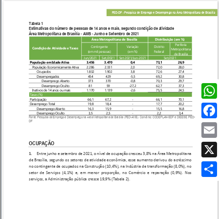
Wh
Fa
Em
X
Sh