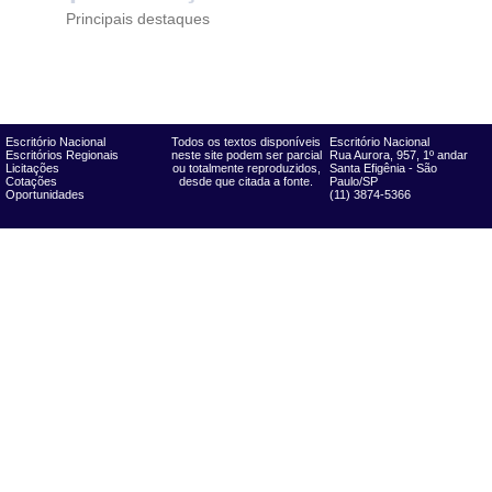
Principais destaques
Escritório Nacional
Todos os textos disponíveis
Escritório Nacional
Escritórios Regionais
neste site podem ser parcial
Rua Aurora, 957, 1º andar
Licitações
ou totalmente reproduzidos,
Santa Efigênia - São
Cotações
desde que citada a fonte.
Paulo/SP
Oportunidades
(11) 3874-5366