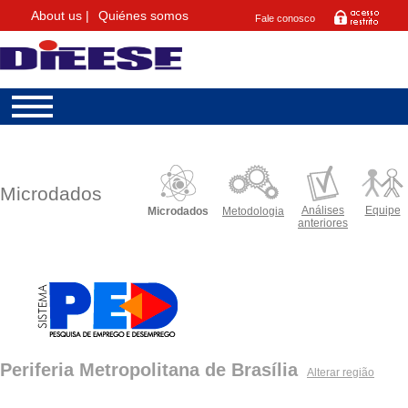
About us |
Quiénes somos
Fale conosco
Microdados
Análises
Equipe
Microdados
Metodologia
anteriores
Periferia Metropolitana de Brasília
Alterar região