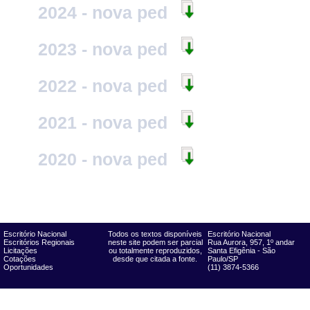
2024 - nova ped
2023 - nova ped
2022 - nova ped
2021 - nova ped
2020 - nova ped
Escritório Nacional
Todos os textos disponíveis
Escritório Nacional
Escritórios Regionais
neste site podem ser parcial
Rua Aurora, 957, 1º andar
Licitações
ou totalmente reproduzidos,
Santa Efigênia - São
Cotações
desde que citada a fonte.
Paulo/SP
Oportunidades
(11) 3874-5366