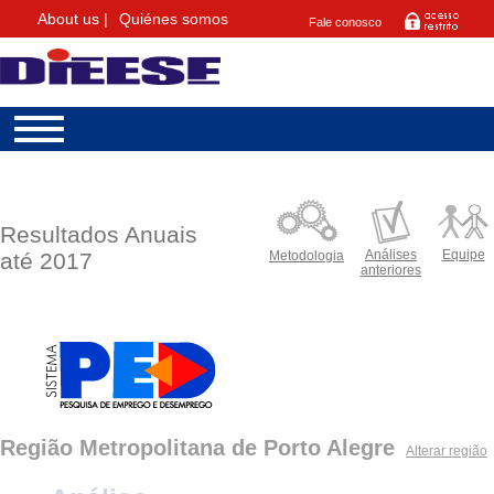
About us |
Quiénes somos
Fale conosco
Resultados Anuais
Análises
Equipe
até 2017
Metodologia
anteriores
Região Metropolitana de Porto Alegre
Alterar região