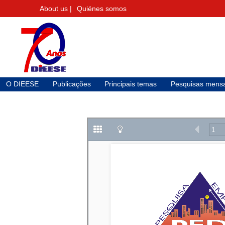
About us |
Quiénes somos
O DIEESE
Publicações
Principais temas
Pesquisas mensa