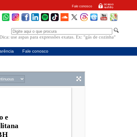
Fale conosco
Dica: use aspas para expressões exatas. Ex: "gás de cozinha"
arência
Fale conosco