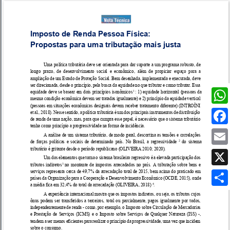
Wh
Fa
Em
X
Sh