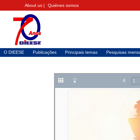
About us |
Quiénes somos
O DIEESE
Publicações
Principais temas
Pesquisas mensa