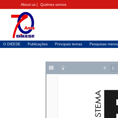
About us |
Quiénes somos
O DIEESE
Publicações
Principais temas
Pesquisas mensa