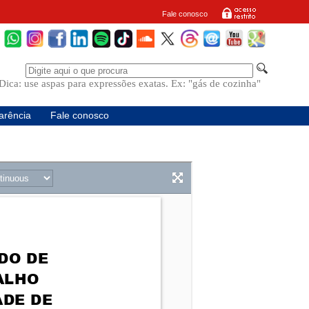
Fale conosco
Dica: use aspas para expressões exatas. Ex: "gás de cozinha"
arência
Fale conosco