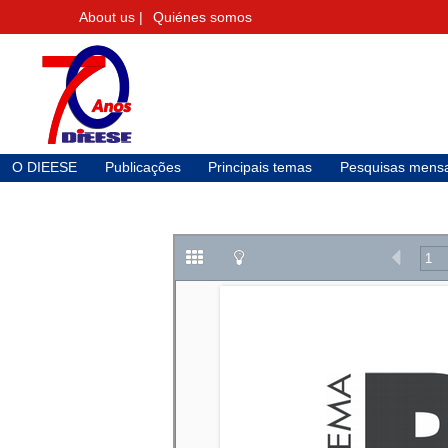
About us |
Quiénes somos
O DIEESE
Publicações
Principais temas
Pesquisas mensa