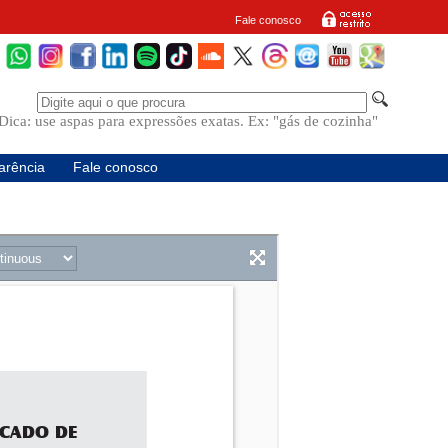
Fale conosco
Dica: use aspas para expressões exatas. Ex: "gás de cozinha"
arência
Fale conosco