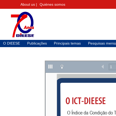
About us |
Quiénes somos
O DIEESE
Publicações
Principais temas
Pesquisas mensa