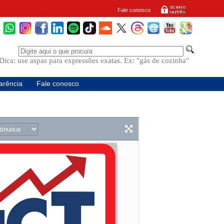
Fale conosco
Dica: use aspas para expressões exatas. Ex: "gás de cozinha"
arência
Fale conosco