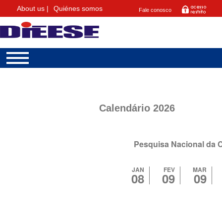
About us |
Quiénes somos
Fale conosco
Calendário 2026
Pesquisa Nacional da 
JAN
FEV
MAR
08
09
09