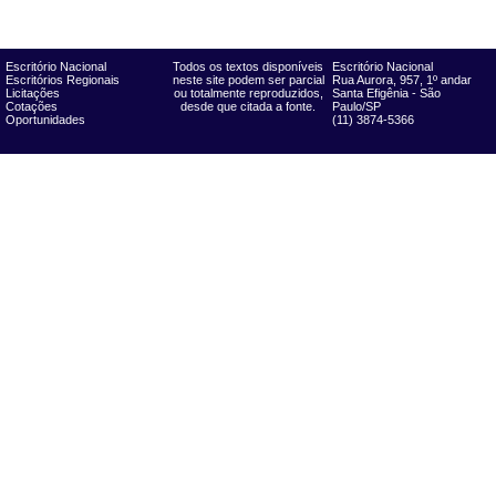
Escritório Nacional
Todos os textos disponíveis
Escritório Nacional
Escritórios Regionais
neste site podem ser parcial
Rua Aurora, 957, 1º andar
Licitações
ou totalmente reproduzidos,
Santa Efigênia - São
Cotações
desde que citada a fonte.
Paulo/SP
Oportunidades
(11) 3874-5366