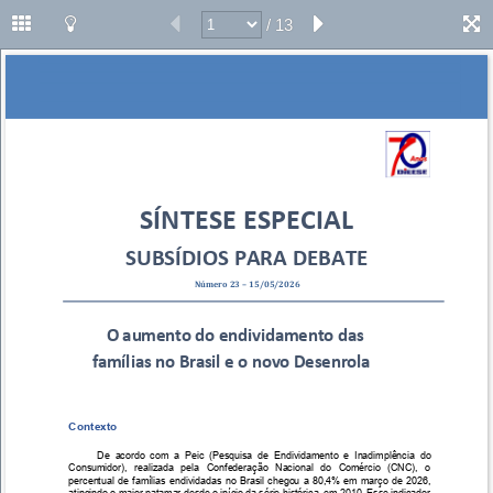
/ 13
SÍNTESE ESPECIAL
SUBSÍDIOS PARA DEBATE
Número 23 – 15/05/2026
O aumento do endividamento das 
famílias no Brasil e o novo Desenrola 
Contexto 
De acordo com a Peic (Pesquisa de Endividamento e Inadimplência do 
Consumidor), realizada pela Confederação Nacional do Comércio (CNC), o 
percentual de famílias endividadas no Brasil chegou a 80,4% em março de 2026, 