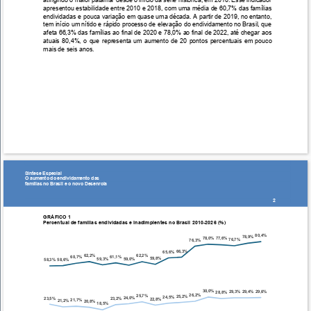
atingindo o maior patamar desde o início da série histórica, em 2010. Esse indicador 
apresentou estabilidade entre 2010 e 2018, com uma média de 60,7% das famílias 
endividadas e pouca variação em quase uma década. A partir de 2019, no entanto, 
tem início um nítido e rápido processo de elevação do endividamento no Brasil, que 
afeta 66,3% das famílias ao final de 2020 e 78,0% ao final de 2022, até chegar aos 
atuais 80,4%, o que representa um aumento de 20 pontos percentuais em pouco 
mais de seis anos. 
Síntese Especial 
O aumento do endividamento das 
famílias no Brasil e o novo Desenrola 
2 
GRÁFICO 1 
Percentual de famílias endividadas e inadimplentes no Brasil 2010-2026 (%) 
80,4%
78,9%
78,0% 77,6%
76,7%
76,3%
66,3%
65,6%
62,2%
62,2%
61,1%
60,7%
59,8%
59,3%
59,0%
58,3% 58,6%
30,0%
29,3% 29,4% 29,6%
28,8%
26,2%
25,7%
25,2%
24,5%
24,0%
23,5%
23,2%
22,8%
21,7%
21,2%
20,8%
18,5%