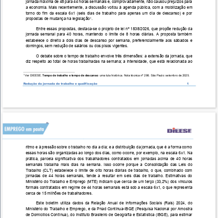
jornada máxima de 48 para 44 horas semanais e, comprovadamente, não causou prejuízos para 
a economia. Mais recentemente, a discussão voltou à agenda pública, com a mobilização em 
torno do fim da escala 6x1 (seis dias de trabalho para apenas um dia de descanso) e por 
propostas de mudança na legislação
. 
1
Entre essas propostas, destaca-se o projeto de lei nº 1838/2026, que propõe redução da 
jornada semanal para 40 horas, mantendo o limite de 8 horas diárias. A proposta também 
estabelece o direito a dois dias de descanso por semana, preferencialmente aos sábados e 
domingos, sem redução de salários ou dos pisos vigentes. 
O debate sobre o tempo de trabalho envolve três dimensões: a extensão da jornada, que 
diz respeito ao total de horas trabalhadas na semana; a intensidade, que está relacionada ao 
1
Ver DIEESE. 
Tempo de trabalho e tempo de descanso
: uma luta histórica. Nota técnica nº 286. São Paulo: setembro de 2025.
Redução da jornada de trabalho e qualificação
1 
ritmo e à pressão sobre o trabalho no dia a dia; e a distribuição da jornada, que é a forma como 
essas horas são organizadas ao longo dos dias, como ocorre, por exemplo, na escala 6x1. Na 
prática, parcela significativa dos trabalhadores contratados em jornadas acima de 40 horas 
semanais trabalha mais dias na semana. Isso ocorre porque a Consolidação das Leis do 
Trabalho (CLT) estabelece o limite de oito horas diárias de trabalho, o que, combinado com 
jornadas de 44 horas semanais, tende a resultar em seis dias de trabalho. Estimativas do 
Ministério do Trabalho e Emprego (MTE) indicam que cerca de um terço (33,2%) dos vínculos 
formais contratados em regime de 44 horas semanais está sob a escala 6x1, o que representa 
cerca de 15 milhões de trabalhadores. 
Este boletim utiliza dados da Relação Anual de Informações Sociais (Rais) 2024, do 
Ministério do Trabalho e Emprego, e da Pnad Contínua-IBGE (Pesquisa Nacional por Amostra 
de Domicílios Contínua), do Instituto Brasileiro de Geografia e Estatística (IBGE), para estimar 