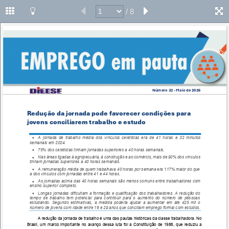
/ 8
Número 32 - Maio de 2026
Redução da jornada pode favorecer condições para 
jovens conciliarem trabalho e estudo 
•
A jornada de trabalho média dos vínculos celetistas era de 41 horas e 32 minutos 
semanais em 2024. 
•
75% dos celetistas tinham jornadas superiores a 40 horas semanais. 
•
Nas áreas ligadas à agropecuária, à construção e ao comércio, mais de 90% dos vínculos 
tinham jornadas superiores a 40 horas semanais. 
•
A remuneração média de quem trabalhava 40 horas por semana era 117% maior do que 
a dos vínculos com jornadas entre 41 e 44 horas. 
•
As jornadas acima das 40 horas semanais são menos comuns entre trabalhadores com 
ensino superior completo. 
•
Longas jornadas dificultam a formação e qualificação dos trabalhadores. A redução do 
tempo de trabalho tem potencial para contribuir para o aumento do número de pessoas 
estudando. Segundo estimativas, a medida poderia ajudar a aumentar em até 425 mil o 
número de jovens com idade entre 18 e 29 anos que conciliam emprego formal com estudos. 
A redução da jornada de trabalho é uma das pautas históricas da classe trabalhadora. No 
Brasil, um marco importante no avanço dessa luta foi a Constituição de 1988, que reduziu a 