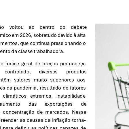
ão 
voltou 
ao 
centro 
do 
debate 
ico em 2026, sobretudo devido à alta 
imentos, que continua pressionando o 
nto da classe trabalhadora. 
o índice geral de preços permaneça 
controlado, 
diversos 
produtos 
ntêm valores muito superiores aos 
es da pandemia, resultado de fatores 
climáticos extremos, instabilidade 
aumento 
das 
exportações 
de 
e concentração de mercados. Nesse 
reender as causas da inflação torna-
 para definir as políticas capazes de 