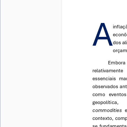
A 
inflaç
econôm
dos al
orçame
Embora 
relativamente 
essenciais ma
observados ant
como eventos 
geopolítica, 
commodities
contexto, comp
se fundamental